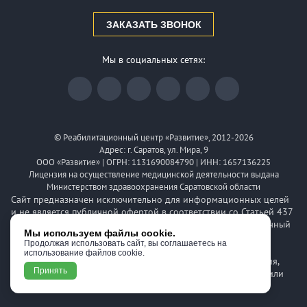
ЗАКАЗАТЬ ЗВОНОК
Мы в социальных сетях:
© Реабилитационный центр «Развитие», 2012-2026
Адрес: г. Саратов, ул. Мира, 9
ООО «Развитие» | ОГРН: 1131690084790 | ИНН: 1657136225
Лицензия на осуществление медицинской деятельности выдана
Министерством здравоохранения Саратовской области
Сайт предназначен исключительно для информационных целей
и не является публичной офертой в соответствии со Статьей 437
(2) Гражданского кодекса РФ. Указанные цены носят справочный
Мы используем файлы cookie.
характер и могут быть изменены. Для получения более
Продолжая использовать сайт, вы соглашаетесь на
детальной информации о стоимости, сроках и условиях,
использование файлов cookie.
пожалуйста, обращайтесь по телефону клиники. Информация,
Принять
размещенная на сайте, не предназначена для диагностики или
назначения лечения и не заменяет консультацию врача.