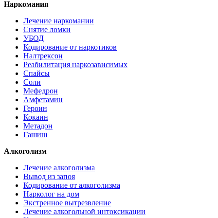
Наркомания
Лечение наркомании
Снятие ломки
УБОД
Кодирование от наркотиков
Налтрексон
Реабилитация наркозависимых
Спайсы
Соли
Мефедрон
Амфетамин
Героин
Кокаин
Метадон
Гашиш
Алкоголизм
Лечение алкоголизма
Вывод из запоя
Кодирование от алкоголизма
Нарколог на дом
Экстренное вытрезвление
Лечение алкогольной интоксикации